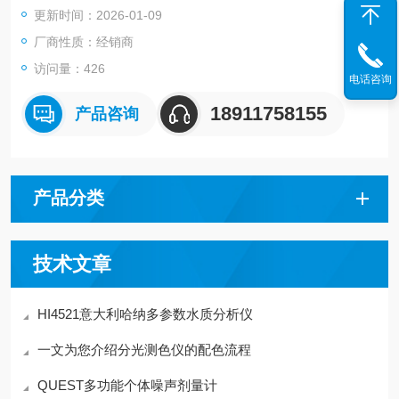
更新时间：2026-01-09
渔、环境保护、科学研究等领域。主要用于微生物培养、昆虫培
养、样品保存、恒温反应等实验。
厂商性质：经销商
访问量：426
电话咨询
18911758155
产品咨询
产品分类
技术文章
HI4521意大利哈纳多参数水质分析仪
一文为您介绍分光测色仪的配色流程
QUEST多功能个体噪声剂量计