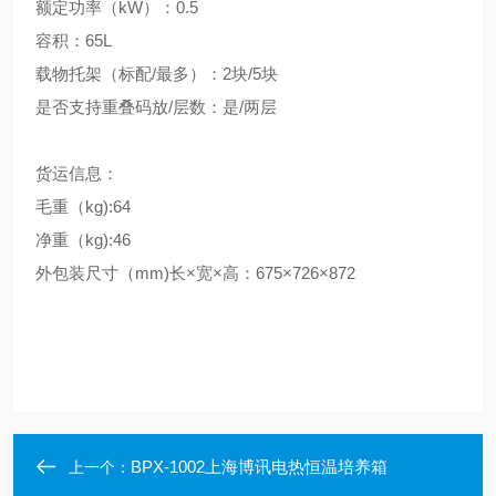
额定功率（kW）：0.5
容积：65L
载物托架（标配/最多）：2块/5块
是否支持重叠码放/层数：是/两层
货运信息：
毛重（kg):64
净重（kg):46
外包装尺寸（mm)长×宽×高：675×726×872
BPX-1002上海博讯电热恒温培养箱
上一个：