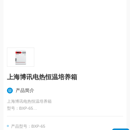
上海博讯电热恒温培养箱
产品简介
上海博讯电热恒温培养箱
型号：BXP-65
主要用于细菌、霉菌、真菌等微生物的静态培养，具备升温系
统，可实现加热精准调控，可为各类实验提供一个稳定的温度环
产品型号：BXP-65
境。广泛应用于生物制药、食品、检验检测、检验检疫、农林牧