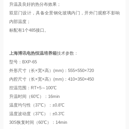
升温及良好的热分布效果；
双层门设计，具备全景钢化玻璃内门，开外门观察不影响
内部温度；
标配有1个485接口。
上海博讯电热恒温培养箱
技术参数：
型号：BXP-65
外形尺寸（长×宽×高）(mm)：555×550×720
内腔尺寸（长×宽×高）(mm)：410×350×450
控温范围：RT+5～100℃
升温时间（60℃）：16min
温度均匀性（37℃）：±0.8℃
温度波动度（37℃）：±0.3℃
30S恢复时间（60℃）：14min