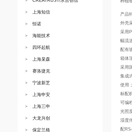
CREATRUST/永合创信
种植
上海知信
产品
外壳
恒诺
采用
海能技术
幅流
四环起航
配有
箱体
上海杲森
采用
赛洛捷克
集成
宁波新芝
使用
标配
上海申安
可编
上海三申
光照
大龙兴创
湿度
配
RS
保定兰格