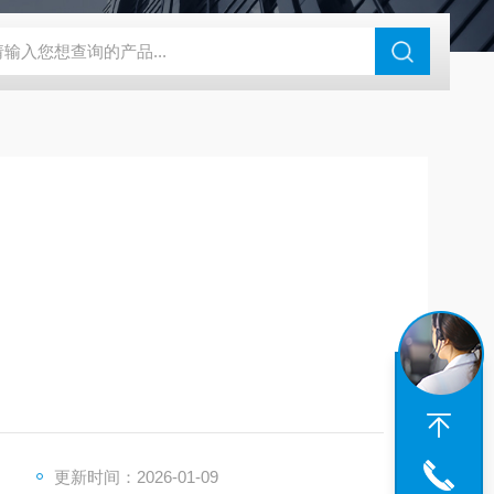
46过氧乙酸检测仪
CT2001A微电流扣电测试
PL-G07日本富士智
光照环境，精准模拟昼夜及季节性的温度、湿度、光
条件。适用于植物的种子发芽、幼苗培育、植物的生
养等。
更新时间：2026-01-09