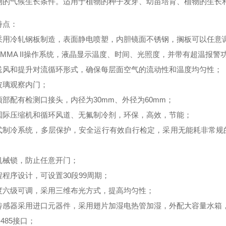
物的气候生长条件。适用于植物的种子发芽、幼苗培育、植物的生长
特点：
采用冷轧钢板制造，表面静电喷塑，内胆镜面不锈钢，搁板可以任意
PMMA II操作系统，液晶显示温度、时间、光照度，并带有超温报警
送风和提升对流循环形式，确保每层面空气的流动性和温度均匀性；
玻璃观察内门；
顶部配有检测口接头，内径为
30mm、外径为60mm；
国际压缩机和循环风道、无氟制冷剂，环保，高效，节能；
式制冷系统，多层保护，安全运行有效自行检定，采用无能耗非常规
；
机械锁，防止任意开门；
程程序设计，可设置
30段99周期；
度六级可调，采用三维布光方式，提高均匀性；
传感器采用进口元器件，采用翅片加湿电热管加湿，外配大容量水箱
-485接口；