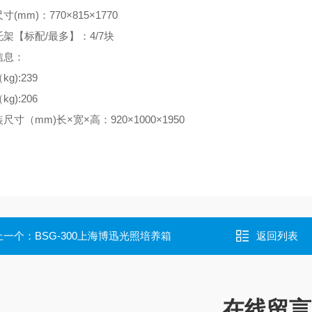
尺寸
(mm)：770×815×1770
托架【标配
/最多】：4/7块
信息：
（
kg):239
（
kg):206
装尺寸（
mm)长×宽×高：920×1000×1950
上一个：
BSG-300上海博迅光照培养箱
返回列表
在线留言