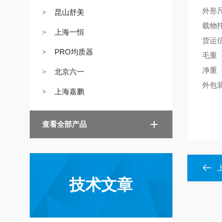
外形
昆山舒美
载物
上海一恒
货运
PRO均质器
毛重
净重
北京六一
外包
上海嘉鹏
查看全部产品
技术文章