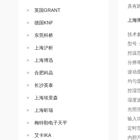
具有
英国GRANT
上海
德国KNF
技术
东莞科桥
型号
上海沪析
控温
上海博迅
分辨
波动
合肥科晶
均匀
长沙英泰
控湿
上海埃里森
湿度
光照
上海昕瑞
输入
梅特勒电子天平
定时
艾卡IKA
内胆