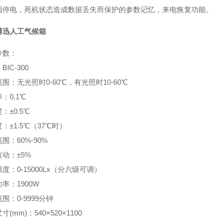
因停电，死机状态造成数据丢失而保护的参数记忆，来电恢复功能。
博迅人工气候箱
参数：
：
BIC-300
范围：无光照时
0-60℃，有光照时10-60℃
率：
0.1℃
度：
±0.5℃
度：
±1.5℃（37℃时）
范围：
60%-90%
波动：
±5%
强度：
0-15000Lx（分六级可调）
功率：
1900W
范围：
0-9999分钟
尺寸
(mm)：540×520×1100