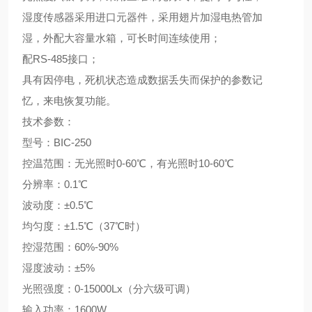
湿度传感器采用进口元器件，采用翅片加湿电热管加
湿，外配大容量水箱，可长时间连续使用；
配
RS-485接口；
具有因停电，死机状态造成数据丢失而保护的参数记
忆，来电恢复功能。
技术参数：
型号：
BIC-250
控温范围：无光照时
0-60℃，有光照时10-60℃
分辨率：
0.1℃
波动度：
±0.5℃
均匀度：
±1.5℃（37℃时）
控湿范围：
60%-90%
湿度波动：
±5%
光照强度：
0-15000Lx（分六级可调）
输入功率：
1600W