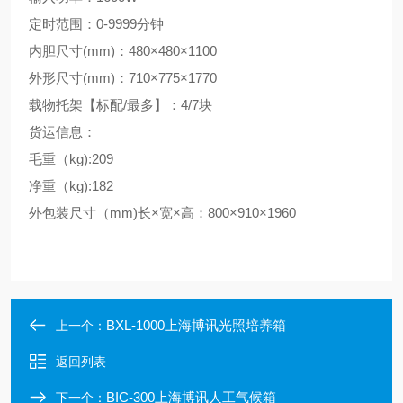
定时范围：
0-9999分钟
内胆尺寸
(mm)：480×480×1100
外形尺寸
(mm)：710×775×1770
载物托架【标配
/最多】：4/7块
货运信息：
毛重（
kg):209
净重（
kg):182
外包装尺寸（
mm)长×宽×高：800×910×1960
BXL-1000上海博讯光照培养箱
上一个：
返回列表
BIC-300上海博讯人工气候箱
下一个：