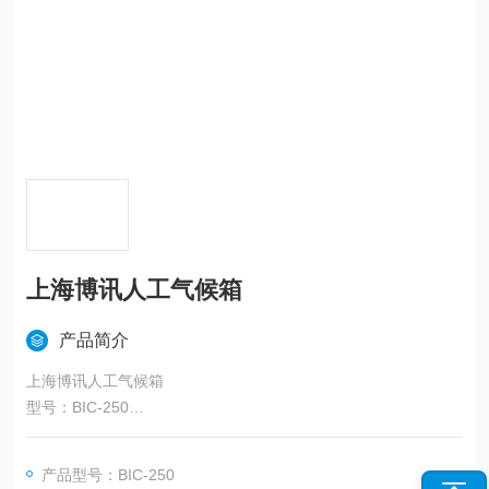
上海博讯人工气候箱
产品简介
上海博讯人工气候箱
型号：BIC-250
主要为受试样品提供一个稳定的温度、湿度、光照环境，精准模
拟昼夜及季节性的温度、湿度、光照度等条件，为用户提供各种
产品型号：BIC-250
植物的气候生长条件。适用于植物的种子发芽、幼苗培育、植物