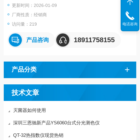
更新时间：2026-01-09
的生长和组织培养、植物栽培与育种、模式生物培养等。
厂商性质：经销商
访问量：219
电话咨询
18911758155
产品咨询
产品分类
技术文章
灭菌器如何使用
深圳三恩驰新产品YS6060台式分光测色仪
QT-32热指数仪现货热销