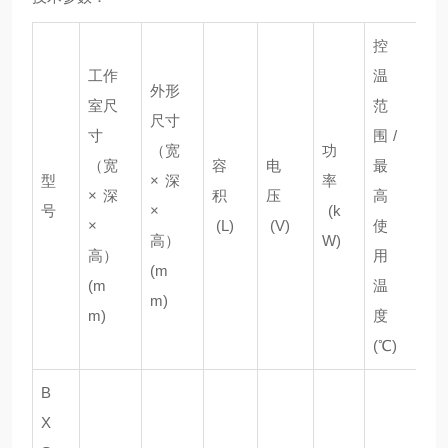
控
工作
温
外形
室尺
范
尺寸
升
寸
围
/
（宽
功
温
（宽
容
电
最
型
×深
率
时
×深
积
压
高
号
×
(k
间
×
(L)
(V)
使
高）
W)
（
高）
用
(m
in
(m
温
m)
m)
度
(℃)
B
X