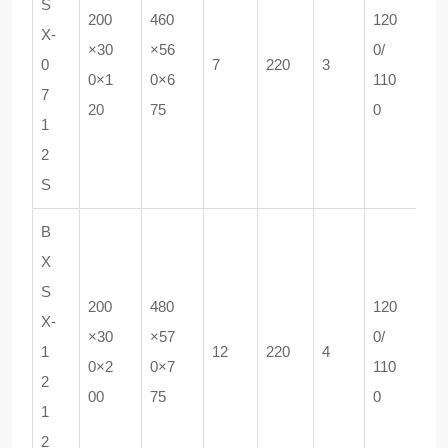
S
200
460
120
X-
×30
×56
0/
0
7
220
3
0×1
0×6
110
7
20
75
0
1
2
S
60
B
X
S
200
480
120
X-
×30
×57
0/
1
12
220
4
0×2
0×7
110
2
00
75
0
1
2