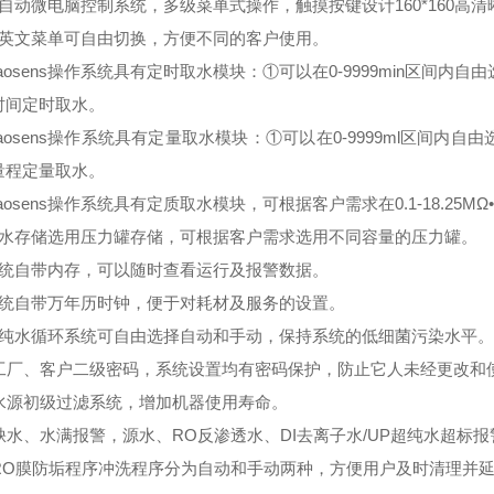
全自动微电脑控制系统，多级菜单式操作，触摸按键设计160*160高
中英文菜单可自由切换，方便不同的客户使用。
aosens操作系统具有定时取水模块：①可以在0-9999min区间内自由选择
时间定时取水。
aosens操作系统具有定量取水模块：①可以在0-9999ml区间内自由选择取
量程定量取水。
aosens操作系统具有定质取水模块，可根据客户需求在0.1-18.25M
纯水存储选用压力罐存储，可根据客户需求选用不同容量的压力罐。
系统自带内存，可以随时查看运行及报警数据。
系统自带万年历时钟，便于对耗材及服务的设置。
超纯水循环系统可自由选择自动和手动，保持系统的低细菌污染水平。
、工厂、客户二级密码，系统设置均有密码保护，防止它人未经更改和
、水源初级过滤系统，增加机器使用寿命。
、缺水、水满报警，源水、RO反渗透水、DI去离子水/UP超纯水超标报
、RO膜防垢程序冲洗程序分为自动和手动两种，方便用户及时清理并