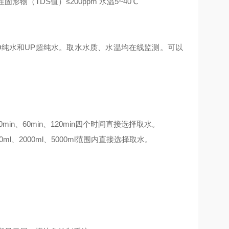
固形物（TDS值）≤200ppm 水温5~40℃
O纯水和UP超纯水。取水水质、水温均在线监测。可以
min、60min、120min四个时间直接选择取水。
ml、2000ml、5000ml范围内直接选择取水。