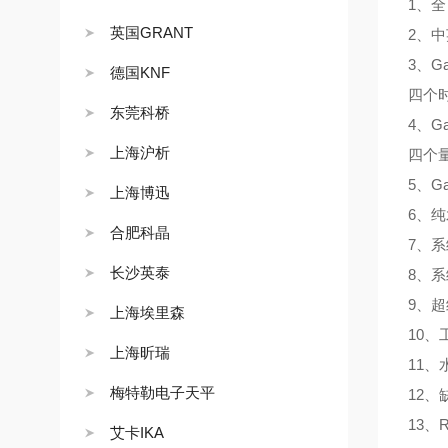
1、
英国GRANT
2、
3、G
德国KNF
四个
东莞科桥
4、G
上海沪析
四个
5、G
上海博迅
6、
合肥科晶
7、
长沙英泰
8、
9、
上海埃里森
10
上海昕瑞
11
梅特勒电子天平
12
13
艾卡IKA