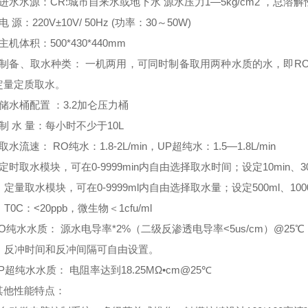
进水水源：CR:城市自来水或地下水 源水压力1—5kg/cm2 ，总溶解性
电 源：220V±10V/ 50Hz (功率：30～50W)
主机体积：500*430*440mm
）制备、取水种类： 一机两用，可同时制备取用两种水质的水，即R
定量定质取水。
储水桶配置 ：3.2加仑压力桶
制 水 量：每小时不少于10L
取水流速： RO纯水：1.8-2L/min，UP超纯水：1.5—1.8L/min
定时取水模块，可在0-9999min内自由选择取水时间；设定10min、30
）定量取水模块，可在0-9999ml内自由选择取水量；设定500ml、1000
）T0C：<20ppb，微生物＜1cfu/ml
)RO纯水水质： 源水电导率*2%（二级反渗透电导率<5us/cm）@25℃
3）反冲时间和反冲间隔可自由设置。
)UP超纯水水质： 电阻率达到18.25MΩ•cm@25℃
其他性能特点：