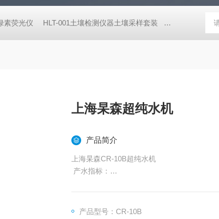
式叶绿素荧光仪
HLT-001土壤检测仪器土壤采样套装
德国MN 913
上海杲森超纯水机
产品简介
上海杲森CR-10B超纯水机
产水指标：
（1）产品型号：CR-10B
（2）进水水源：CR:城市自来水或地下水 源水压
ppm 水温5~40℃
产品型号：CR-10B