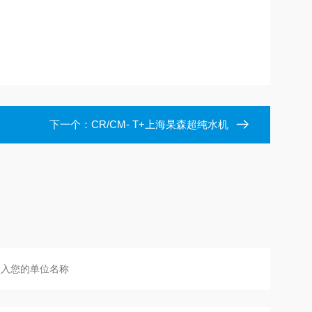
下一个：
CR/CM- T+上海杲森超纯水机