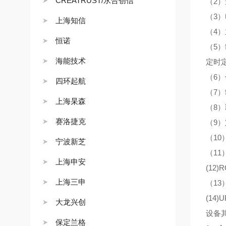
CREATRUST/永合创信
（
2）
（
3）
上海知信
（
4）
恒诺
（
5
海能技术
定时
（
6）
四环起航
（
7）
上海杲森
（
8）
赛洛捷克
（
9）
（
10
宁波新芝
（
11
上海申安
(12
上海三申
（
1
(14
大龙兴创
设备
保定兰格