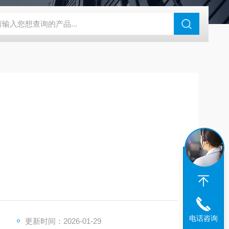
46过氧乙酸检测仪
CT2001A微电流扣电测试
PL-G07日本富士智
力1—5kg/cm2 ，总溶解性固形物（TDS值）≤200
电话咨询
更新时间：2026-01-29