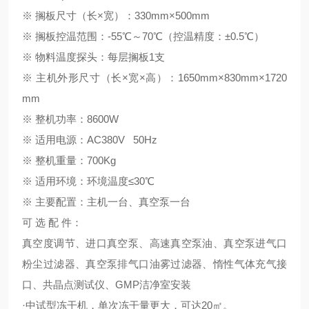
※ 搁板尺寸（长×宽）：330mm×500mm
※ 搁板控温范围：-55℃～70℃（控温精度：±0.5℃）
※ 物料温度探头：每层搁板1支
※ 主机外形尺寸（长×宽×高）：1650mm×830mm×1720
mm
※ 整机功率：8600W
※ 适用电源：AC380V 50Hz
※ 整机重量：700Kg
※ 适用环境：环境温度≤30℃
※ 主要配置：主机一台、真空泵一台
可
选 配 件：
真空度调节、进口真空泵、高速真空泵油、真空泵进气口
粉尘过滤器、真空泵排气口油雾过滤器、惰性气体充气接
口、共晶点测试仪、
GMP洁净室安装
·中试型冻干机，单次冻干量更大，可达20㎡。