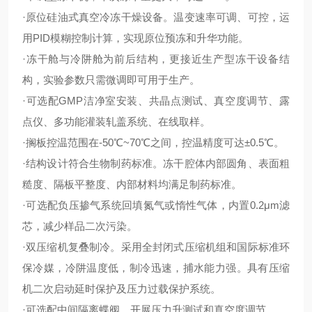
·原位硅油式真空冷冻干燥设备。温变速率可调、可控，运
用PID模糊控制计算，实现原位预冻和升华功能。
·冻干舱与冷阱舱为前后结构，更接近生产型冻干设备结
构，实验参数只需微调即可用于生产。
·可选配GMP洁净室安装、共晶点测试、真空度调节、露
点仪、多功能灌装轧盖系统、在线取样。
·搁板控温范围在-50℃~70℃之间，控温精度可达±0.5℃。
·结构设计符合生物制药标准。冻干腔体内部圆角、表面粗
糙度、隔板平整度、内部材料均满足制药标准。
·可选配负压掺气系统回填氮气或惰性气体，内置0.2μm滤
芯，减少样品二次污染。
·双压缩机复叠制冷。采用全封闭式压缩机组和国际标准环
保冷媒，冷阱温度低，制冷迅速，捕水能力强。具有压缩
机二次启动延时保护及压力过载保护系统。
·可选配中间隔离蝶阀，开展压力升测试和真空度调节。