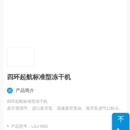
四环起航标准型冻干机
产品简介
四环起航标准型冻干机
真空度调节、进口真空泵、高速真空泵油、真空泵进气口粉尘过
滤器、真空泵排气口油雾过滤器、惰性气体充气接口、共晶点测
试仪、GMP洁净室安装
产品型号：LGJ-80G
中试型冻干机，单次冻干量更大，最大可达20㎡。