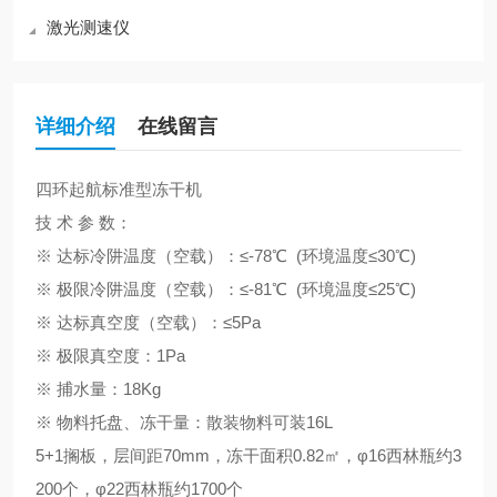
激光测速仪
详细介绍
在线留言
四环起航
标准型冻干机
技
术
参
数：
※ 达标冷阱温度（空载）：≤-78℃ (环境温度≤30℃)
※ 极限冷阱温度（空载）：≤-81℃ (环境温度≤25℃)
※ 达标真空度（空载）：≤5Pa
※ 极限真空度：1Pa
※ 捕水量：18Kg
※ 物料托盘、冻干量：散装物料可装16L
5+1搁板，层间距70mm，冻干面积0.82㎡，φ16西林瓶约3
200个，φ22西林瓶约1700个