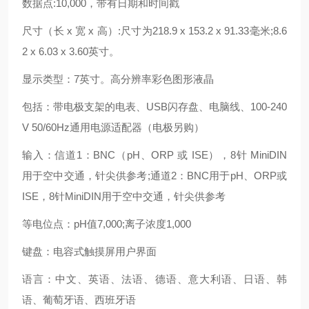
数据点
:10,000，带有日期和时间戳
尺寸（长
x 宽 x 高）:尺寸为218.9 x 153.2 x 91.33毫米;8.6
2 x 6.03 x 3.60英寸。
显示类型：
7英寸。高分辨率彩色图形液晶
包括：带电极支架的电表、
USB闪存盘、电脑线、100-240
V 50/60Hz通用电源适配器（电极另购）
输入：信道
1：BNC（pH、ORP 或 ISE），8针 MiniDIN
用于空中交通，针尖供参考;通道2：BNC用于pH、ORP或
ISE，8针MiniDIN用于空中交通，针尖供参考
等电位点：
pH值7,000;离子浓度1,000
键盘：电容式触摸屏用户界面
语言：中文、英语、法语、德语、意大利语、日语、韩
语、葡萄牙语、西班牙语