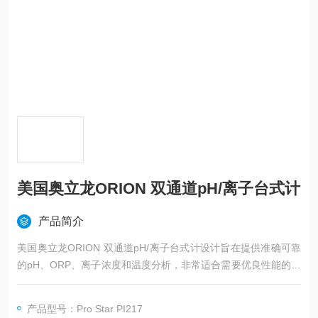
美国奥立龙ORION 双通道pH/离子台式计
产品简介
美国奥立龙ORION 双通道pH/离子台式计设计旨在提供准确可靠
的pH、ORP、离子浓度和温度分析，非常适合需要优良性能的现
代化仪器的实验室。Orion Pro Star 表配备7英寸高分辨率彩色显
示屏和响应式电容触摸屏，专注于确保其易用且创新的仪表满足
产品型号：Pro Star PI217
您的检测需求。Orion Pro Star 仪表提供屏幕指导和逐步说明，