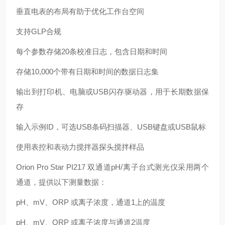
垂直电表的布局有助于优化工作台空间
支持
GLP合规
每个参数存储
20条校准日志，包含日期和时间
存储
10,000个带有日期和时间的数据日志集
输出到打印机、电脑或
USB闪存驱动器，用于长期数据保
存
输入示例
ID，可选USB条码扫描器、USB键盘或USB鼠标
使用表控和表动力搅拌器探头搅拌样品
Orion Pro Star PI217 双通道pH/离子台式测光仪采用两个
通道，提供以下测量数据：
pH、mV、ORP 或离子浓度，通道1上的温度
pH、mV、ORP 或离子浓度与通道2温度