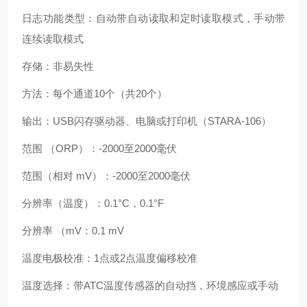
日志功能类型：自动带自动读取和定时读取模式，手动带
连续读取模式
存储：非易失性
方法：每个通道
10个（共20个）
输出：
USB闪存驱动器、电脑或打印机（STARA-106）
范围
（
ORP）：-2000至2000毫伏
范围（相对
mV）：-2000至2000毫伏
分辨率（温度）：
0.1°C，0.1°F
分辨率
（
mV：0.1 mV
温度电极校准：
1点或2点温度偏移校准
温度选择：带
ATC温度传感器的自动挡，环境感应或手动