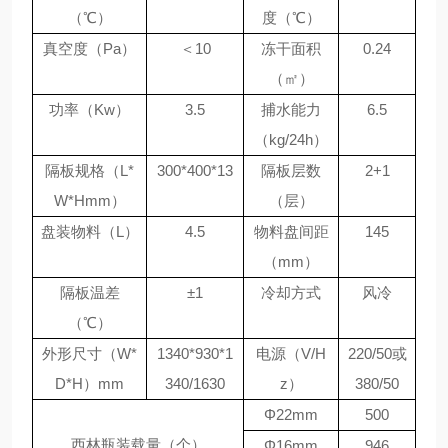
（
℃）
度（
℃）
真空度（
Pa）
＜
10
冻干面积
0.24
（㎡）
功率（
Kw）
3.5
捕水能力
6.5
（
kg/24h）
隔板规格（
L*
300*400*13
隔板层数
2+1
W*Hmm）
（层）
盘装物料（
L）
4.5
物料盘间距
145
（
mm）
隔板温差
±1
冷却方式
风冷
（
℃）
外形尺寸（
W*
1340*930*1
电源（
V/H
220/50或
D*H）mm
340/1630
z）
380/50
Φ22mm
500
西林瓶装载量（个）
Φ16mm
946