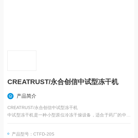
CREATRUST/永合创信中试型冻干机
产品简介
CREATRUST/永合创信中试型冻干机
中试型冻干机是一种小型原位冷冻干燥设备，适合于药厂的中试
车间以及食品、中药材等冷冻干燥处理，同时广泛应用于制药
厂、食品厂、生命科学及其他需要冻干工艺的场所。原位冷冻干
产品型号：CTFD-20S
燥技术是一种结构设计，防止物料转移过程带来的污染，实现了