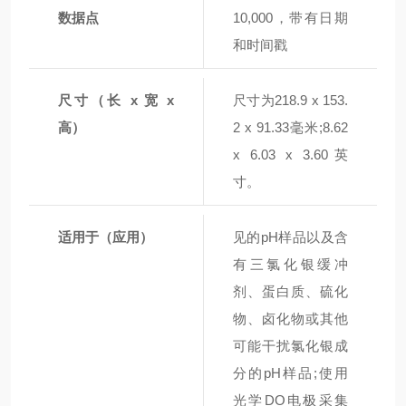
数据点
10,000，带有日期
和时间戳
尺寸（长 x 宽 x
尺寸为218.9 x 153.
高）
2 x 91.33毫米;8.62
x 6.03 x 3.60英
寸。
适用于（应用）
见的pH样品以及含
有三氯化银缓冲
剂、蛋白质、硫化
物、卤化物或其他
可能干扰氯化银成
分的pH样品;使用
光学DO电极采集