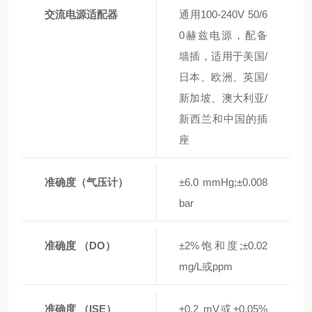
交流电源适配器
通用100-240V 50/6
0赫兹电源，配备
墙插，适用于美国/
日本、欧洲、英国/
新加坡、澳大利亚/
新西兰和中国的插
座
准确度（气压计）
±6.0 mmHg;±0.008
bar
准确度 （DO）
±2%饱和度;±0.02
mg/L或ppm
准确度 （ISE）
±0.2 mV或±0.05%