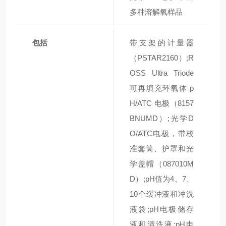
多种溶解氧样品
包括
带支架的计量器
（PSTAR2160）;R
OSS Ultra Triode
可再填充环氧体 p
H/ATC 电极（8157
BNUMD）;光学D
O/ATC电极，带校
准套筒、护罩和光
学盖帽（087010M
D）;pH值为4、7、
10个缓冲液和冲洗
液袋;pH电极储存
液和清洗液;pH电