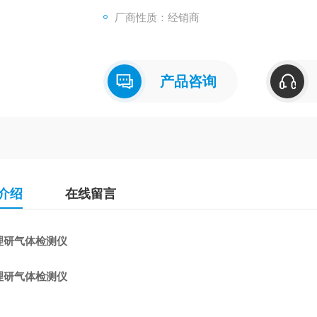
连续使用时间约30小时
厂商性质：经销商
通过3m跌落试验
防爆构造及耐压防爆构造
相当于保护等级IP67
产品咨询
介绍
在线留言
理研气体检测仪
理研气体检测仪