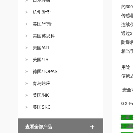
日本理研
约3
杭州爱华
传感
美国/华瑞
连续
通过
美国英思科
防爆
美国/ATI
相当于
美国/TSI
用途
德国/TOPAS
便携式
青岛崂应
安全
美国/NK
GX-
美国SKC
认证
中国防
查看全部产品