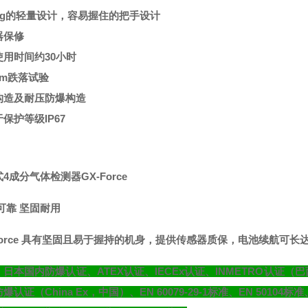
00g的轻量设计，容易握住的把手设计
器保修
使用时间约30小时
3m跌落试验
构造及耐压防爆构造
保护等级IP67
4成分气体检测器GX-Force
可靠 坚固耐用
Force 具有坚固且易于握持的机身，提供传感器质保，电池续航可长达
：日本
国内防爆认证、ATEX认证、IECEx认证、INMETRO认
爆认证（China Ex，中国）、EN 60079-29-1标准
、EN 50104