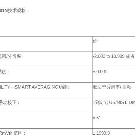
-01N
技术规格：
pH
围/分辨率 :
-2.000 to 19.999 或
度 :
± 0.001
ILITY—SMART AVERAGING功能:
取决于分辨率/ 自动
手动校正 :
1到5点; US/NIST,
mV
 RmV的范围 :
± 1999.9