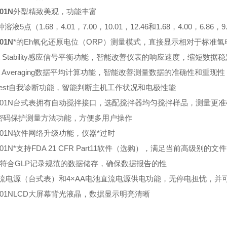
-01N
外型精致美观，功能丰富
溶液5点（1.68，4.01，7.00，10.01，12.46和1.68，4.00，6.86，
-01N
*的Eh氧化还原电位（ORP）测量模式，直接显示相对于标准
rt Stability感应信号平衡功能，智能改善仪表的响应速度，缩短数
rt Averaging数据平均计算功能，智能改善测量数据的准确性和重现性
f-Test自我诊断功能，智能判断主机工作状况和电极性能
0P-01N台式表拥有自动搅拌接口，选配搅拌器均匀搅拌样品，测量更准
组密码保护测量方法功能，方便多用户操作
P-01N软件网络升级功能，仪器*过时
P-01N*支持FDA 21 CFR Part11软件（选购），满足当前高级别的
0组符合GLP记录规范的数据储存，确保数据报告的性
交流电源（台式表）和4×AA电池直流电源供电功能，无停电担忧，并
P-01NLCD大屏幕背光液晶，数据显示明亮清晰