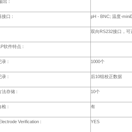
输出 :
接口 :
pH - BNC; 温度-mini
双向RS232接口，可
LP软件特点 :
录 :
1000个
录 :
后10组校正数据
法存储 :
10个
检 :
有
ectrode Verification :
YES