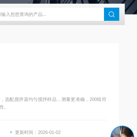
46过氧乙酸检测仪
CT2001A微电流扣电测试
PL-G07日本富士智
接口，选配搅拌器均匀搅拌样品，测量更准确，200组符
性。
更新时间：2026-01-02