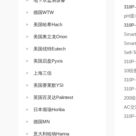
地下水监测设备
310P
德国WTW
pH缓冲
美国哈希Hach
310P
Sma
美国奥立龙Orion
Sma
美国优特Eutech
Sel
美国启盘Pyxis
31
10
上海三信
310
美国赛莱默YSI
310
英国百灵达Palintest
20
AC
日本堀场Horiba
310
德国MN
意大利哈纳Hanna