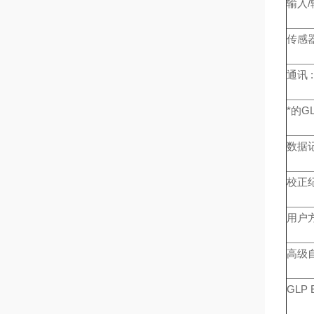
输入/
传感器
通讯 :
*的G
数据记
校正纪
用户方
高级自
GLP El