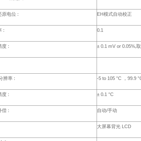
原电位 :
EH模式自动校正
 :
0.1
度 :
± 0.1 mV or 0.0
分辨率 :
-5 to 105 °C ，99.
度 :
± 0.1 °C
偿 :
自动/手动
大屏幕背光 LCD