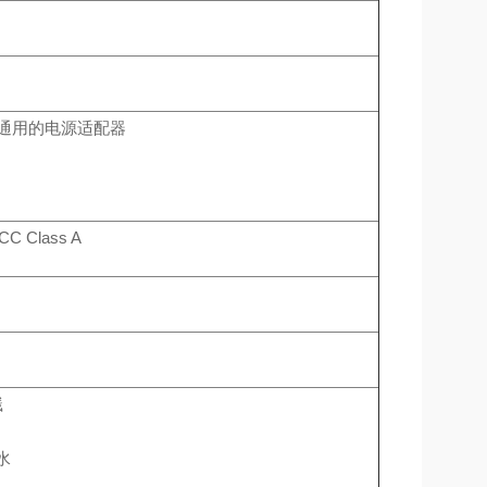
池；通用的电源适配器
FCC Class A
溅
水