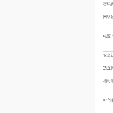
密码保
网络软
电源 :
安全认
适宜操
相对湿
IP 等