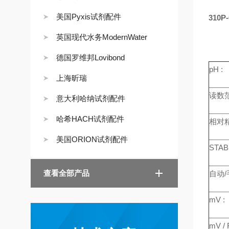
美国Pyxis试剂配件
310P
英国现代水务ModernWater
德国罗维邦Lovibond
pH :
上海昕瑞
读数范
意大利哈纳试剂配件
哈希HACH试剂配件
相对精
美国ORION试剂配件
STAB
查看全部产品
自动/
mV :
mV /