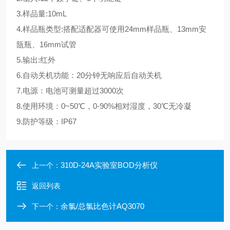
3.样品量:10mL
4.样品瓶类型:搭配适配器可使用24mm样品瓶、13mm安
瓿瓶、16mm试管
5.输出:红外
6.自动关机功能：20分钟无响应后自动关机
7.电源：电池可测量超过3000次
8.使用环境：0~50℃，0-90%相对湿度，30℃无冷凝
9.防护等级：IP67
310D-24A实验室BOD分析仪
上一个：
返回列表
余氯/总氯比色计AQ3070
下一个：