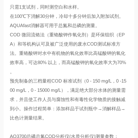
只需1支试剂，同时测空白和水样。
在100℃下消解30分钟，冷却十多分钟后加入附加试剂。
AQUAfast消解器可用于总氮和总磷的测量。
COD 微回流铬法（重铬酸钾作氧化剂）是环保组织（EP
A）和等机构认可及被广泛使用的废水COD测试标准方
法。重铬酸钾对水中有机物的氧化效率比高锰酸钾的氧化
效率高，可达80% 以上，而高锰酸钾的氧化效率大为70%
。
预先制备的三档量程COD 标准试剂（0 - 150 mg/L，0 -15
00 mg/L，0 - 15000 mg/L），满足绝大部分水体的测量需
求，并且使工作人员与腐蚀性和有毒性化学物质的接触减
到小。操作过程简单：添加样品于试剂瓶中→消解样品→
比色计测量结果。
AQ3700总磷总氮COD分析仪(水质分析仪)测量参数：