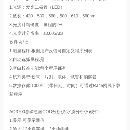
1.光源：发光二极管（LED）
2.波长：430，530，560，580，610，660nm
3.光度计精确度：量程的2%
4.光度计分辨率：±0.005Abs
软件功能:
1.测量程序:根据用户反馈可自定义程序列表
2.自动选择量程:是
3.空白校准功能:每个程序都有
4.试剂类型:粉末、片剂、液体、试管和消解管
5.数据存储:1000组（带日期、时间）可通过RJ45网线下载
新程序
AQ3700总磷总氮COD分析仪(水质分析仪)硬件:
1.显示:可显示通信
2.输入:12个数字键、3个功能键