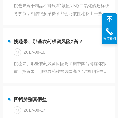
挑选果蔬干制品不能只看“颜值”小心二氧化硫超标秋
冬季节，相信很多消费者都会习惯性地备上一些高
热量的休闲小零食，既可以快速补充热量抵御寒
冷，也可以顺便解解肚里的“馋虫”。而红枣干、葡萄
干、果脯蜜饯类的水果制品无疑是受欢迎的食品。
电话咨询
挑蔬果、那些农药残留风险Z高？
日前，澳门民署食安中心发布的一则公告，让吃货
2017-08-18
们不那么淡定了。公告显示，澳门食安中心在日常
食品市场抽样监督中发现1款原产地为中国的某品牌
挑蔬果、那些农药残留风险高？据中国台湾媒体报
预包装红枣片样品检出二氧化硫含量超标。随后又
道，挑蔬果，那些农药残留风险高？台“国卫院中国
抽取了该品牌的多个不同批次样品进行检测，结果
台湾环境毒物研究中心”统计去年一整年“食药署”抽
显示各批次样品均含有2.1g/k...
验结果发现，市售农产品中常超标的是“豆类及豆菜
类”，比例近3成，敏豆、豌豆都是违规排行榜常
四招辨别真假盐
客。“食药署”表示，全因豆菜类连续采收易污染。据
2017-08-17
报道，台“食药署”每个月都会抽验、监测市售农产品