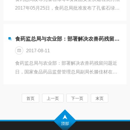
哪些危害？怎样预防黄曲霉素中毒？黄曲霉素是一
2017年05月25日，食药总局批准发布了孔雀石绿、
类致癌物黄曲霉素是由一系列霉菌代谢产生的致癌
呕吐毒素、罗丹明B、亚硝酸盐、硝基呋喃类代谢
物，主要污染粮油食品、动植物食品等...
物、克莱沙等6项食品安全危害物的快速检测方法，
对指导食品安全快检试剂的研发、规范快检市场具
食药监总局与农业部：部署解决农兽药残留问题
有指导意义。这6项食品快速检测方法包括：1.水产
2017-08-11
品中孔雀石绿的快速检测胶体金免疫层析法
（KJ201701）2.食品中呕吐毒素的快速检测胶体金
食药监总局与农业部：部署解决农兽药残留问题近
免疫层析法（KJ201702）3.食品中罗丹明B的快速
日，国家食品药品监督管理总局副局长滕佳材在
检测胶体金免疫层析法（KJ201703）4.食品中亚
2016年度首场新闻发布会上介绍，从食品抽检结果
硝...
来看，农兽药残留问题依然突出，农兽药残留不符
合标准占不合格样品的3.8%，主要是检出“瘦肉
首页
上一页
下一页
末页
精”、孔雀石绿等禁限用兽药和农药。滕佳材表示，
农兽药残留不符合标准主要与种养殖环节和储运环
节违法违规使用有关。在抽检样品中，主要检出“瘦