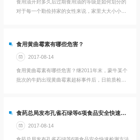
食用油开封多久后过期食用油的等级是如何划分的
说这一段黑色记忆已经被淡忘，依然不能说国产奶
对于每一个勤俭持家的女性来说，家里大大小小的
粉已经翻过这沉重的一页了。上海福喜事件发生以
事情都是需要费心的。每当超市里有打折活动的时
后，洋快餐餐厅里虽然仍然人来人往...
候，很多人都会购买大量食物回家放着。但是很多
食物都有保质期，如果没有在限定的时间内吃完，
食用黄曲霉素有哪些危害？
那就只能扔掉了。食用油是我们烹饪菜肴时的*，许
2017-08-14
多人喜欢买一大桶油回家放着慢慢吃，有时油已经
过期却浑然不知。那究竟开封之后的食用油多久会
食用黄曲霉素有哪些危害？继2011年末，蒙牛某个
过期呢？一起来了解一下吧。一、食用油开封后多
批次的牛奶出现黄曲霉素超标事件后，日前质检总
久会过期3个月。油中的脂肪酸会随着贮存时间延长
局公布的食用植物油产品抽查名单，广东云浮市云
而发生化学变化，虽然口感没有太大差别...
城区富盛粮油厂、云城区满意花生油厂、高要市孖
宝油有限公司生产的部分产品被检出黄曲霉素超
食药总局发布孔雀石绿等6项食品安全快速检测方法
标。深圳市场监管部门抽检发现，深圳也有7批次食
2017-08-14
品黄曲霉素B1含量超标。年关将近，人们用油量增
大，有读者咨询什么是黄曲霉素？食用黄曲霉素有
食药总局发布孔雀石绿等6项食品安全快速检测方法