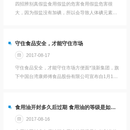
的农药残留，“中国台湾环境毒物研究中心”分析去年
四招辨别真假盐食用假盐的危害食用假盐危害很
307件残留农药超标蔬果发现，榜上常客前3名依序
大，因为假盐没有加碘，所以会导致人体碘元素缺
是：“豆类及豆菜类”、“小叶菜类”及“瓜菜及果菜
乏、胃肠道功能紊乱、神经系统受损。如果人体缺
类”。“中国...
碘，轻者会出现10%至20%的智力损失，重者则会
造成瘦小或痴呆的后果。工业盐外观与食盐极为类
守住食品安全，才能守住市场
似，表面看都是细腻雪白，但成分却南辕北辙。工
2017-08-17
业盐的成分中，亚硝酸钠是一种有毒的慢性致癌
物，人体摄入0.3克到0.5克的亚硝酸钠，即可引起中
守住食品安全，才能守住市场方便面*顶新集团，旗
毒，摄入量过多，就会导致呼吸循环衰竭而死亡。
下中国台湾康师傅食品股份有限公司宣布自1月1日
亚硝酸钠对人体健康危害极大，是禁止食用的。如
起解散。而其实早在2015年爆发油品事件后，中国
果吃了用工业盐冒充的食用盐，危害...
台湾已不再生产销售康师傅方便面。中国台湾康师
傅解散，给食品行业今后的发展带来许多有益启
食用油开封多久后过期 食用油的等级是如何划分的
示。食品企业，安全永远是*位的。在这一方面，我
2017-08-16
们见到了太多的失败案例。三聚氰胺几乎毁了国产
奶粉行业，到现在，已经快十年时间了，仍然不能