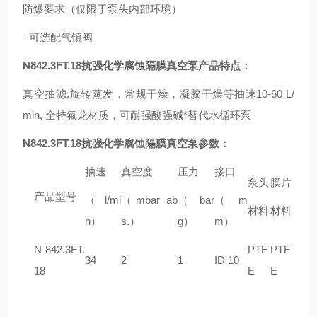
防爆要求（仅限于泵头内部环境）
- 可选配气镇阀
N8
4
2
.3FT.18抗强化学腐蚀隔膜真空泵
产品特点：
真空抽滤,旋转蒸发，常规干燥，凝胶干燥等抽速10-60 L/
min, 全特氟龙材质，可耐强酸强碱*替代水循环泵
N8
4
2
.3FT.18抗强化学腐蚀隔膜真空泵
参数：
抽速
真空度
压力
接口
泵头
膜片
产品型号
（l/mi
（mbar ab
（bar
（m
材料
材料
n）
s.）
g）
m）
N 8
42
.3FT.
PTF
PTF
34
2
1
ID 10
18
E
E