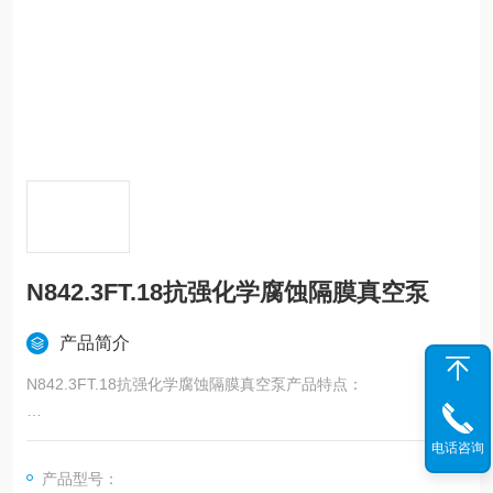
N842.3FT.18抗强化学腐蚀隔膜真空泵
产品简介
N842.3FT.18抗强化学腐蚀隔膜真空泵产品特点：
真空抽滤,旋转蒸发，常规干燥，凝胶干燥等抽速10-60 L/min, 全
电话咨询
特氟龙材质，可耐强酸强碱*替代水循环泵
产品型号：