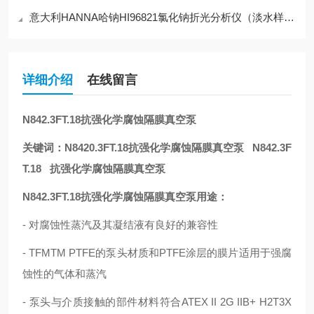
意大利HANNA哈钠HI96821氯化钠折光分析仪（淡水样品）
详细介绍
在线留言
N8
4
2
.3FT.18抗强化学腐蚀隔膜真空泵
关键词：
N8
4
2
0.3FT.18抗强化学腐蚀隔膜真空泵
N8
4
2
.3F
T.18
抗强化学腐蚀隔膜真空泵
N8
4
2
.3FT.18抗强化学腐蚀隔膜真空泵
用途：
- 对腐蚀性蒸汽及其凝结液有良好的兼容性
- TFMTM PTFE的泵头材质和PTFE涂层的膜片适用于强腐
蚀性的气体和蒸汽
- 泵头与介质接触的部件材料符合ATEX II 2G IIB+ H2T3X