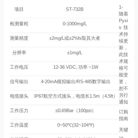
1-
项目
ST-732B
随着
Pyxi
检测量程
0-1000mg/L
s 技
术持
测量精度
±2mg/L或±2%fs取其大者
续更
新，
分辨率
±1mg/L
此技
术规
工作电压
12-36 VDC, 功率 ~1W
格可
能变
信号输出
4-20mA模拟输出/RS-485数字输出
更，
恕不
另行
电缆接头
IP67航空方式接头，电缆长1.5m（4.5ft）
通知
工作压力
≤0.69Bar（100psi）
订购
指南
工作温度
0~50℃(32~104℉)
关键