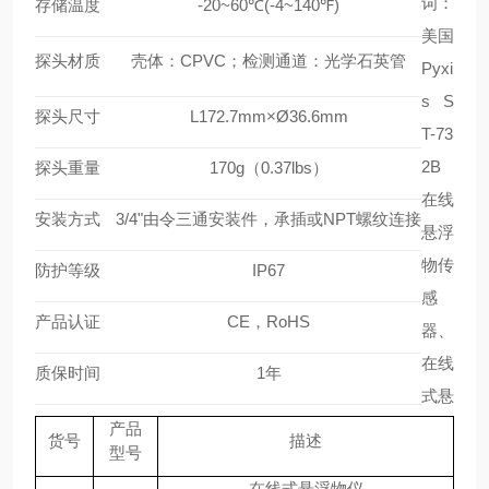
词：
存储温度
-20~60℃(-4~140℉)
美国
探头材质
壳体：
CPVC；检测通道：光学石英管
Pyxi
s S
探头尺寸
L172.7mm×Ø36.6mm
T-73
2B
探头重量
170g（0.37lbs）
在线
安装方式
3/4"由令三通安装件，承插或NPT螺纹连接
悬浮
物传
防护等级
IP67
感
产品认证
CE，RoHS
器、
在线
质保时间
1年
式悬
产品
货号
描述
型号
在线式悬浮物仪