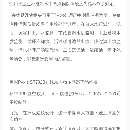
饮用水卫生标准对水中悬浮物以浑浊度为指标作了规定。
在线悬浮物探头可用于污水处理厂中测量污泥浓度，评价
活性污泥质量或整个生物处理过程。在自来水厂滤前、滤
后、沉淀和出厂水监测，市政管网水质监测；工业过程水
质监测、循环冷却水、活性碳过滤器出水、膜过滤出水监
测；污水处理厂的曝气池、二次沉淀池、浓缩池、消化池
等场合，都要进行悬浮物的监测。
美国
Pyxis ST732B在线悬浮物传感器
产品特点
标准
IP67航空接头，可直接连接Pyxis UC-100/UC-200通
用控制器
白光、红外双波长设计，进一步提高大范围下浊度测量的
准确性
耐污染设计：内嵌式石英管流道设计，大大降低清洗维护