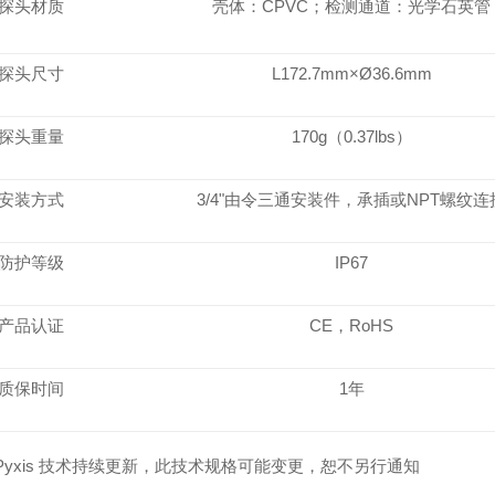
探头材质
壳体：
CPVC；检测通道：光学石英管
探头尺寸
L172.7mm×Ø36.6mm
探头重量
170g（0.37lbs）
安装方式
3/4"由令三通安装件，承插或NPT螺纹连
防护等级
IP67
产品认证
CE，RoHS
质保时间
1年
Pyxis 技术持续更新，此技术规格可能变更，恕不另行通知