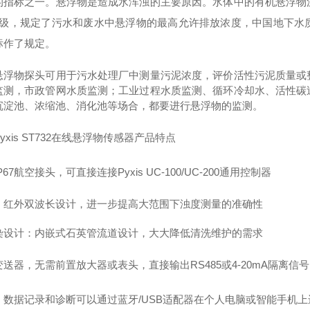
的指标之一。悬浮物是造成水浑浊的主要原因。水体中的有机悬浮物
3级，规定了污水和废水中悬浮物的最高允许排放浓度，中国地下水
标作了规定。
悬浮物探头可用于污水处理厂中测量污泥浓度，评价活性污泥质量或
监测，市政管网水质监测；工业过程水质监测、循环冷却水、活性碳
沉淀池、浓缩池、消化池等场合，都要进行悬浮物的监测。
Pyxis ST732在线悬浮物传感器
产品特点
IP67航空接头，可直接连接Pyxis UC-100/UC-200通用控制器
、红外双波长设计，进一步提高大范围下浊度测量的准确性
染设计：内嵌式石英管流道设计，大大降低清洗维护的需求
变送器，无需前置放大器或表头，直接输出
RS485或4-20mA隔
、数据记录和诊断可以通过蓝牙
/USB适配器在个人电脑或智能手机上