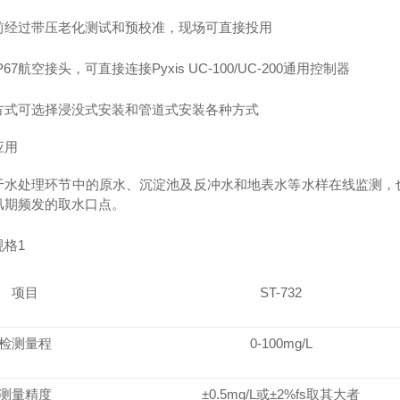
前经过带压老化测试和预校准，现场可直接投用
IP67航空接头，可直接连接Pyxis UC-100/UC-200通用控制器
方式可选择浸没式安装和管道式安装各种方式
应用
于水处理环节中的原水、沉淀池及反冲水和地表水等水样在线监测，
汛期频发的取水口点。
规格
1
项目
ST-732
检测量程
0-100mg/L
测量精度
±0.5mg/L或±2%fs取其大者