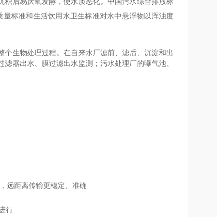
沉积后易厌氧发酵，使水质恶化。中国污水综合排放标
质量标准和生活饮用水卫生标准对水中悬浮物以浑浊度
整个生物处理过程。在自来水厂滤前、滤后、沉淀和出
过滤器出水、膜过滤出水监测；污水处理厂的曝气池、
离信号，远距离传输更稳定、准确
进行