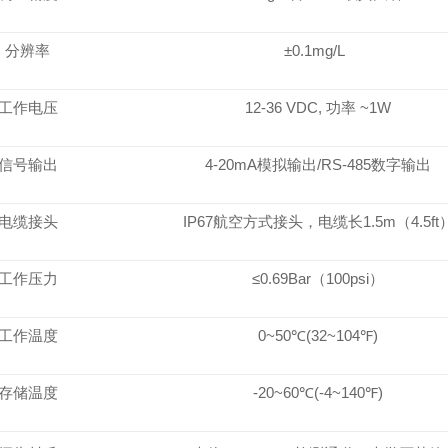
分辨率
±0.1mg/L
工作电压
12-36 VDC, 功率 ~1W
信号输出
4-20mA模拟输出/RS-485数字输出
电缆接头
IP67航空方式接头，电缆长1.5m（4.5ft
工作压力
≤0.69Bar（100psi）
工作温度
0~50℃(32~104℉)
存储温度
-20~60℃(-4~140℉)