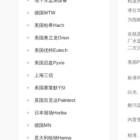
地下水监测设备
程度
准分
德国WTW
为指
美国哈希Hach
在线
美国奥立龙Orion
厂水
二次
美国优特Eutech
美国
美国启盘Pyxis
上海三信
标准
美国赛莱默YSI
白光
英国百灵达Palintest
耐污
日本堀场Horiba
内置
德国MN
校准
意大利哈纳Hanna