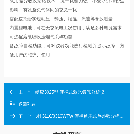
采用差分吸收光谱技术，抗干扰能力强，不受水分和粉尘
影响，有效避免气体间的交叉干扰
搭配皮托管实现动压、静压、烟温、流速等参数测量
内置锂电池，可在无交流电工况使用，满足多种电源需求
可选配溶液吸收法烟气采样功能
备故障自检功能，可对仪器功能进行检测并提示故障，方
便用户的维护、使用
崂应3025型 便携式激光氨气分析仪
上一个：
返回列表
pH 3110/3310WTW 便携通用式单参数分析仪ProfiLine系列
下一个：