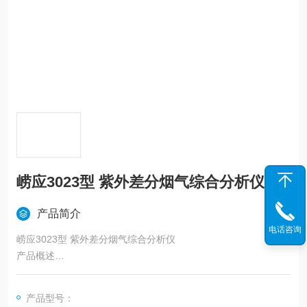
崂应3023型 紫外差分烟气综合分析仪
产品简介
电话咨询
崂应3023型 紫外差分烟气综合分析仪
产品概述
本仪器是以紫外差分吸收光谱技术为原理的烟气分析仪，主要用
于固定污染源废气中SO2、NO、NO2、CO（电化学）、CO2
产品型号：
（红外）、O2（电化学）等烟气浓度的现场检测与分析，特别适