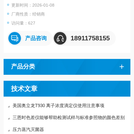
更新时间：2026-01-08
合各种锅炉、烟道、工业炉窑等固定污染源中烟气成分的现场分
析。
厂商性质：经销商
访问量：627
18911758155
产品咨询
产品分类
技术文章
美国奥立龙T930 离子浓度滴定仪使用注意事项
三恩时色差仪能够帮助检测试样与标准参照物的颜色差别
压力蒸汽灭菌器