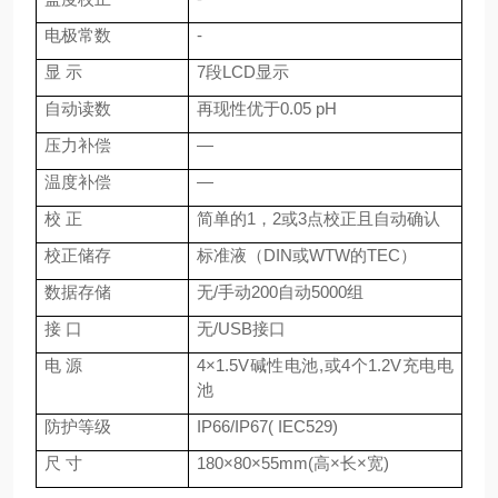
电极常数
-
显 示
7段LCD显示
自动读数
再现性优于0.05 pH
压力补偿
—
温度补偿
—
校 正
简单的1，2或3点校正且自动确认
校正储存
标准液（DIN或WTW的TEC）
数据存储
无/手动200自动5000组
接 口
无/USB接口
电 源
4×1.5V碱性电池,或4个1.2V充电电
池
防护等级
IP66/IP67( IEC529)
尺 寸
180×80×55mm(高×长×宽)