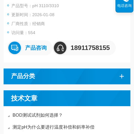
使用方便
产品型号：pH 3110/3310
电话咨询
功耗低，电池可连续工作2500小时
更新时间：2026-01-08
功能齐全.符合GLP要求
成套供应
厂商性质：经销商
访问量：554
18911758155
产品咨询
产品分类
技术文章
BOD测试试剂如何选择？
测定pH为什么要进行温度补偿和斜率补偿